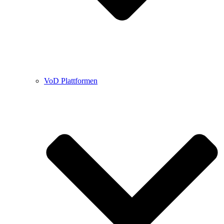
VoD Plattformen