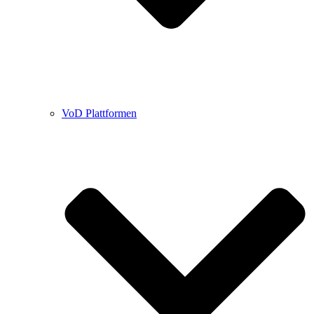
VoD Plattformen