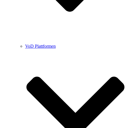
VoD Plattformen