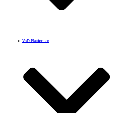
VoD Plattformen