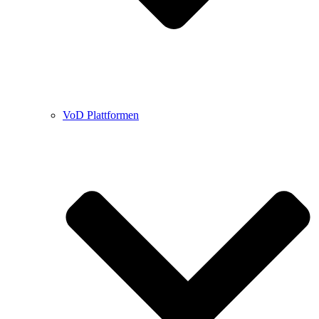
VoD Plattformen