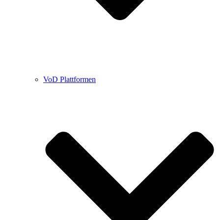
VoD Plattformen