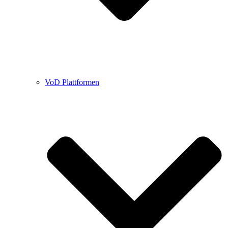
VoD Plattformen