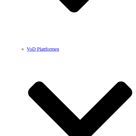
VoD Plattformen