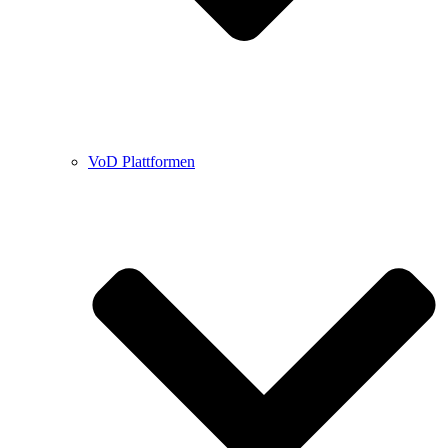
VoD Plattformen