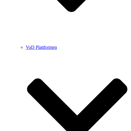
VoD Plattformen