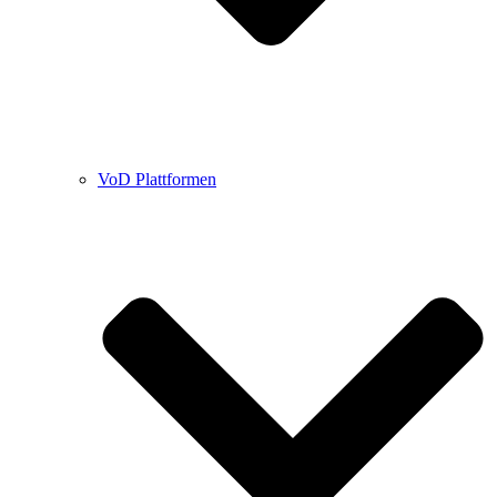
VoD Plattformen