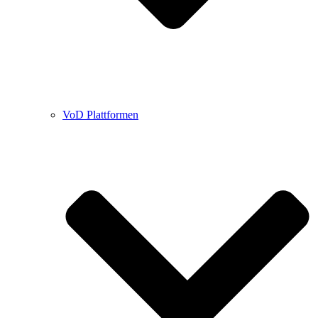
VoD Plattformen