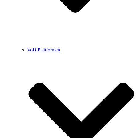
VoD Plattformen