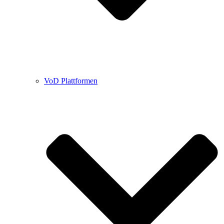
VoD Plattformen