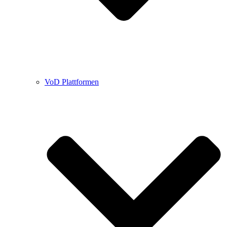
VoD Plattformen