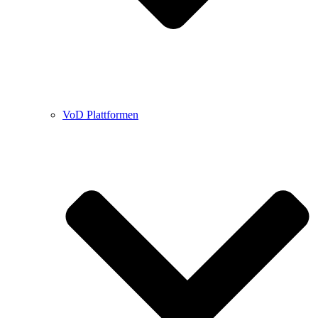
VoD Plattformen