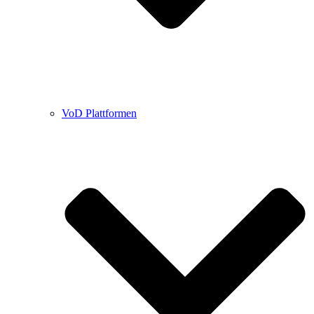
VoD Plattformen