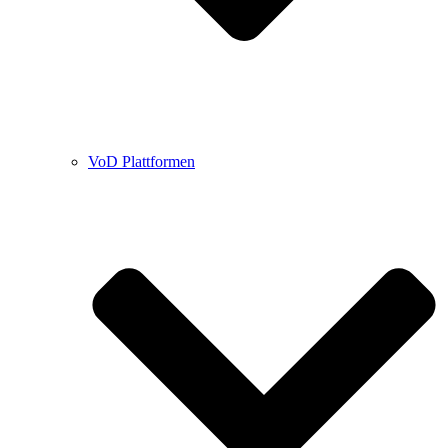
VoD Plattformen