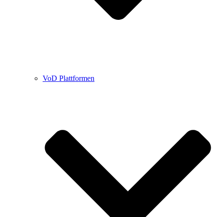
VoD Plattformen