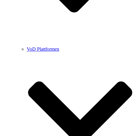
VoD Plattformen