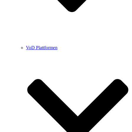
VoD Plattformen