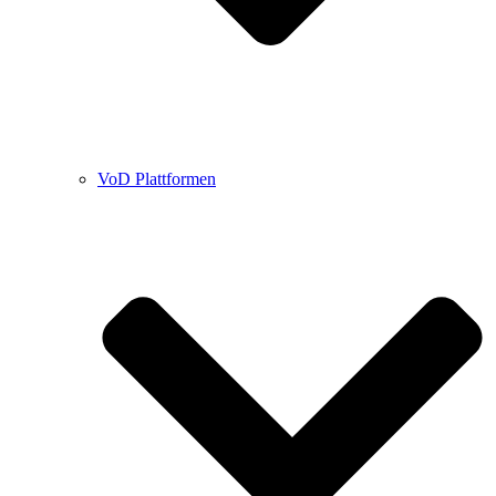
VoD Plattformen