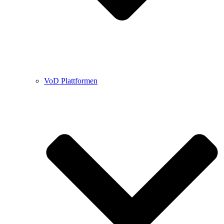
VoD Plattformen