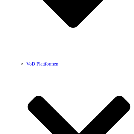
VoD Plattformen