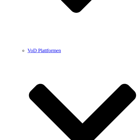
VoD Plattformen