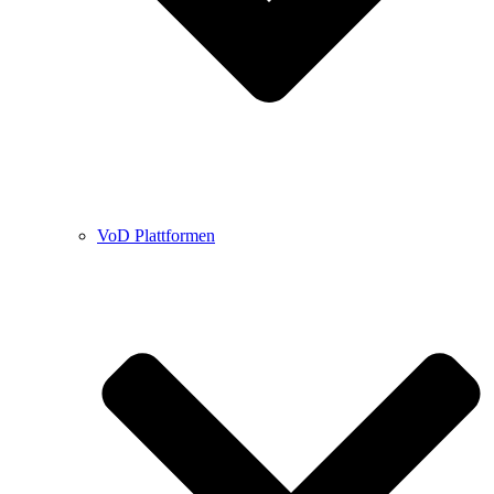
VoD Plattformen