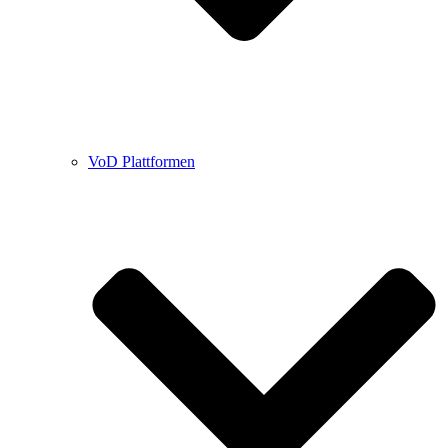
VoD Plattformen