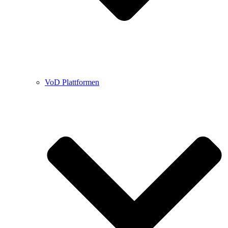
VoD Plattformen