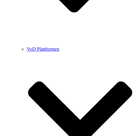
VoD Plattformen