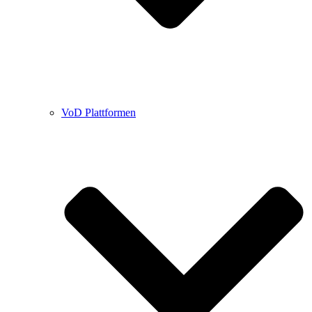
VoD Plattformen