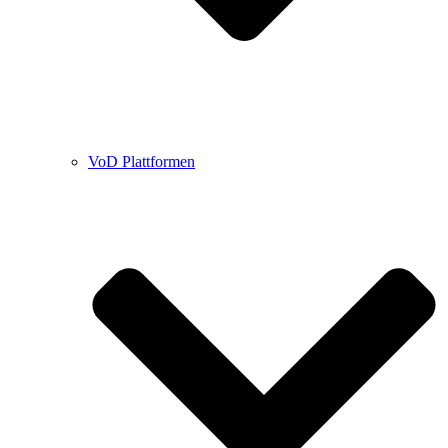
VoD Plattformen