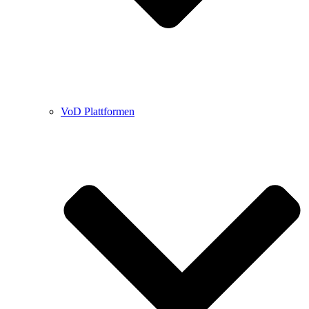
VoD Plattformen