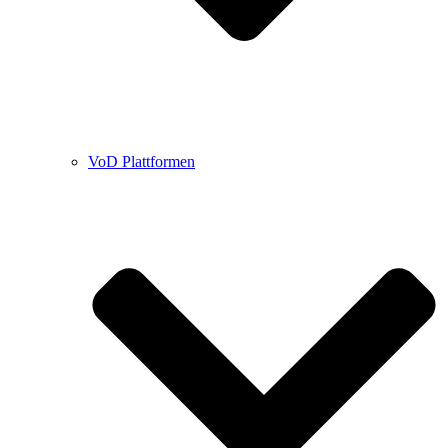
VoD Plattformen