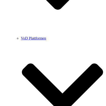
VoD Plattformen