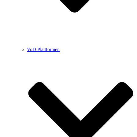
VoD Plattformen