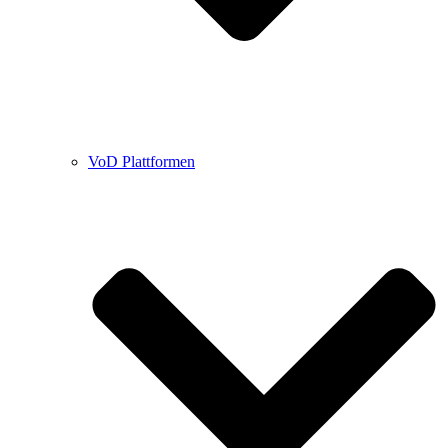
VoD Plattformen