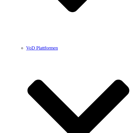
VoD Plattformen