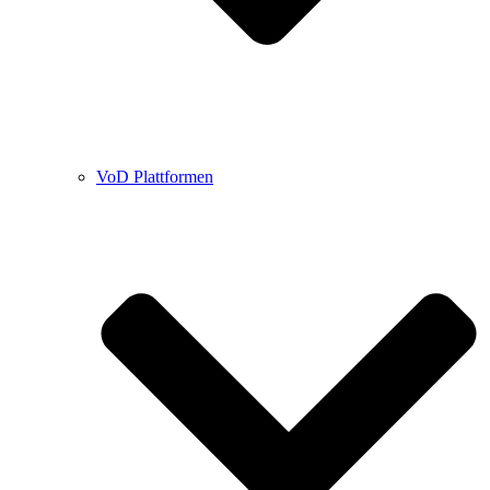
VoD Plattformen