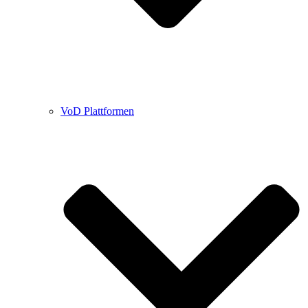
VoD Plattformen