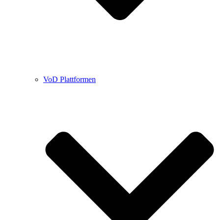
VoD Plattformen