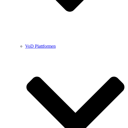
VoD Plattformen