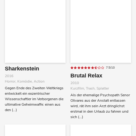
Sharkenstein
7.5/10
Brutal Relax
2016
Horror, Komödie, Action
2010
Gegen Ende des Zweiten Weltkriegs
Kurzfilm, Trash, Splatter
entwickelt ein exzentrischer
Als der ehemalige Psychopath Senor
Wissenschaftler im Verborgenen die
Olivares aus der Anstalt entlassen
ultimative Geheimwaffe: einen aus
wird, rät ihm sein Arzt dringlichst
den (...)
erstmal in den Urlaub zu fahren und
sich (...)