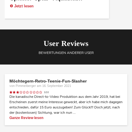
Jetzt lesen
User Reviews
BEWERTUNGEN ANDERER USER
Möchtegern-Retro-Teenie-Fun-Slasher
von Pimmelberger am 16. September 2021
3/10
Die kanadische Direct-to-Video Produktion aus dem Jahr 2019, hat bei
Erscheinen zuerst meine Interesse geweckt, aber ich habe mich dagegen
entschieden, dafür 15 Euro auszugeben! Zum Glück!!! Doch jetzt, nach
der (kostenlosen) Sichtung, war ich nun ...
Ganze Review lesen