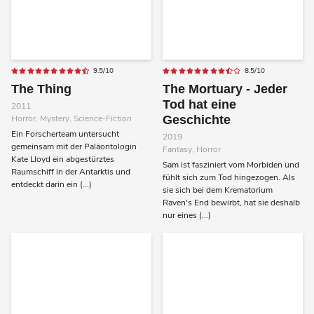
9.5/10
8.5/10
The Thing
The Mortuary - Jeder
Tod hat eine
2011
Horror, Mystery, Science-Fiction
Geschichte
Ein Forscherteam untersucht
2019
gemeinsam mit der Paläontologin
Fantasy, Horror
Kate Lloyd ein abgestürztes
Sam ist fasziniert vom Morbiden und
Raumschiff in der Antarktis und
fühlt sich zum Tod hingezogen. Als
entdeckt darin ein (...)
sie sich bei dem Krematorium
Raven's End bewirbt, hat sie deshalb
nur eines (...)