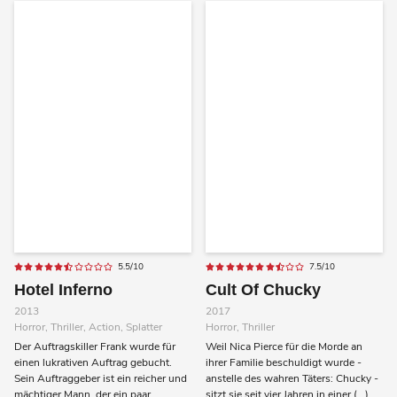
5.5/10
7.5/10
Hotel Inferno
Cult Of Chucky
2013
2017
Horror, Thriller, Action, Splatter
Horror, Thriller
Der Auftragskiller Frank wurde für
Weil Nica Pierce für die Morde an
einen lukrativen Auftrag gebucht.
ihrer Familie beschuldigt wurde -
Sein Auftraggeber ist ein reicher und
anstelle des wahren Täters: Chucky -
mächtiger Mann, der ein paar
sitzt sie seit vier Jahren in einer (...)