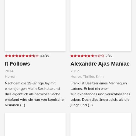
8.5/10
7/10
It Follows
Alexandre Ajas Maniac
2014
2012
Horror
Horror, Thriller, Krimi
Nachdem die 19-jährige Jay mit
Frank ist Besitzer eines Mannequin
einem jungen Mann Sex hatte und
Ladens. Er lebt ein eher
dies eigentlich als harmlose Sache
zurückhaltendes und verschlossenes
empfand wird sie nun von komischen
Leben. Doch dies ändert sich, als die
Visionen (...)
junge und (...)