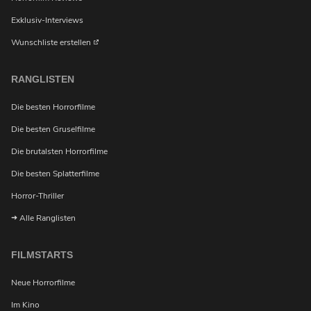
Exklusiv-Interviews
Wunschliste erstellen
Möchtest du bei Neuigkeiten über Horrorfilme von
RANGLISTEN
uns benachrichtigt werden?
Die besten Horrorfilme
Die besten Gruselfilme
Die brutalsten Horrorfilme
Die besten Splatterfilme
Horror-Thriller
Alle Ranglisten
FILMSTARTS
Neue Horrorfilme
Im Kino