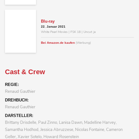
Blu-ray
22. Januar 2021
White Pearl Movies | FSK 18 | Uncut: ja
(Werbung)
Bei Amazon.de kaufen
Cast & Crew
REGIE:
Renaud Gauthier
DREHBUCH:
Renaud Gauthier
DARSTELLER:
Brittany Drisdelle, Paul Zinno, Lanisa Dawn, Madelline Harvey,
Samantha Hodhod, Jessica Abruzzese, Nicolas Fontaine, Cameron
Geller, Xavier Sotelo, Howard Rosenstein