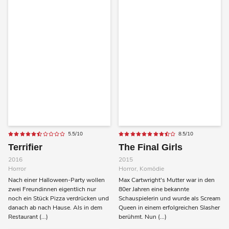
5.5/10
8.5/10
Terrifier
The Final Girls
2016
2015
Horror
Horror, Komödie
Nach einer Halloween-Party wollen
Max Cartwright's Mutter war in den
zwei Freundinnen eigentlich nur
80er Jahren eine bekannte
noch ein Stück Pizza verdrücken und
Schauspielerin und wurde als Scream
danach ab nach Hause. Als in dem
Queen in einem erfolgreichen Slasher
Restaurant (...)
berühmt. Nun (...)