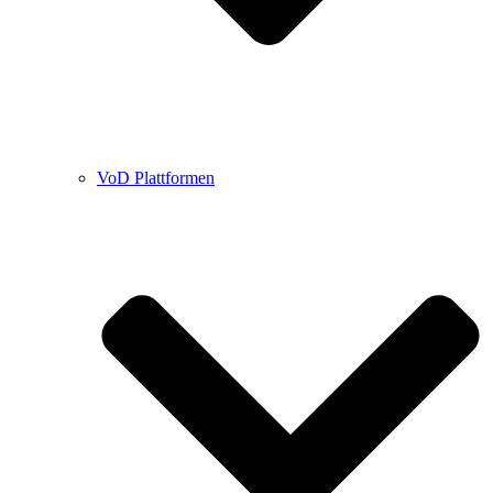
VoD Plattformen