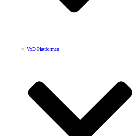
VoD Plattformen