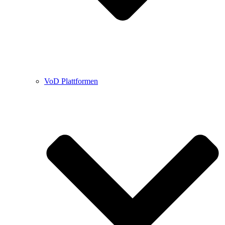
VoD Plattformen