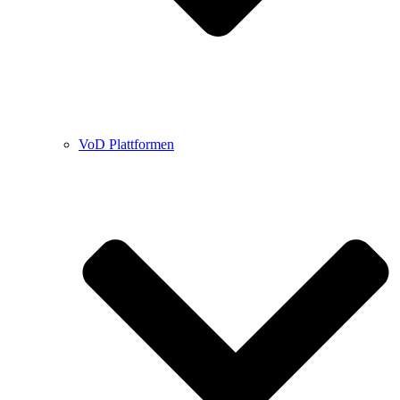
VoD Plattformen