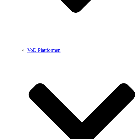
VoD Plattformen