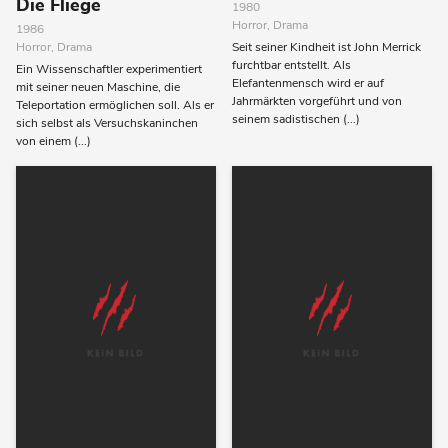
Die Fliege
1980
Horror, Drama
1986
Horror, Drama
Seit seiner Kindheit ist John Merrick
furchtbar entstellt. Als
Ein Wissenschaftler experimentiert
Elefantenmensch wird er auf
mit seiner neuen Maschine, die
Jahrmärkten vorgeführt und von
Teleportation ermöglichen soll. Als er
seinem sadistischen (...)
sich selbst als Versuchskaninchen
von einem (...)