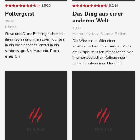
8.5/10
9.5/10
Poltergeist
Das Ding aus einer
anderen Welt
1982
Horror
1982
Steve und Diane Freeling ziehen mit
Horror, Mystery, Science-Fiction
ihrem Sohn und ihren zwei Töchtern
Die Wissenschaftler einer
in ein wohlhabenes Viertel in ein
amerikanischen Forschungsstation
schönes, großes Haus ein. Doch
am Südpol müssen mit ansehen, wie
eines (...)
ihre norwegischen Kollegen per
Hubschrauber einen Hund (...)