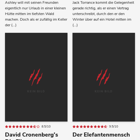
Ashley will mit seinen Freunden
Jack Torrance kommt die Gelegenheit
eigentlich nur Urlaub in einer kleinen
gerade richtig, als er einen Vertrag
Hütte mitten im tiefsten Wald
unterschreibt, durch den er den
machen. Doch als er zufällig im Keller
Winter über auf ein Hotel mitten im
der (...)
(...)
8.5/10
9.5/10
David Cronenberg's
Der Elefantenmensch