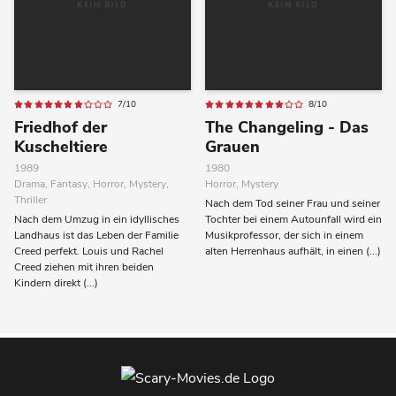
7/10
8/10
Friedhof der
The Changeling - Das
Kuscheltiere
Grauen
1989
1980
Drama, Fantasy, Horror, Mystery,
Horror, Mystery
Thriller
Nach dem Tod seiner Frau und seiner
Nach dem Umzug in ein idyllisches
Tochter bei einem Autounfall wird ein
Landhaus ist das Leben der Familie
Musikprofessor, der sich in einem
Creed perfekt. Louis und Rachel
alten Herrenhaus aufhält, in einen (...)
Creed ziehen mit ihren beiden
Kindern direkt (...)