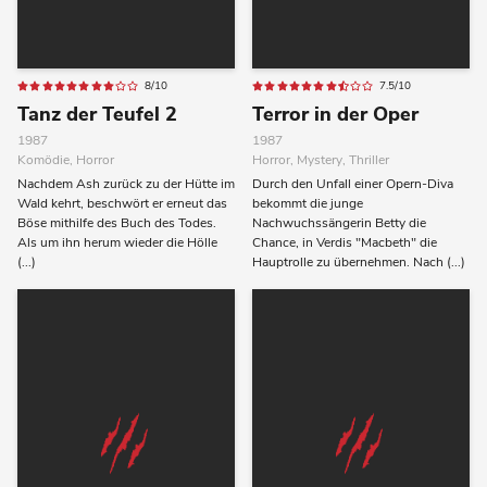
8/10
7.5/10
Tanz der Teufel 2
Terror in der Oper
1987
1987
Komödie, Horror
Horror, Mystery, Thriller
Nachdem Ash zurück zu der Hütte im
Durch den Unfall einer Opern-Diva
Wald kehrt, beschwört er erneut das
bekommt die junge
Böse mithilfe des Buch des Todes.
Nachwuchssängerin Betty die
Als um ihn herum wieder die Hölle
Chance, in Verdis "Macbeth" die
(...)
Hauptrolle zu übernehmen. Nach (...)