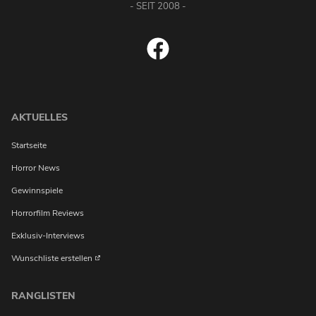
- SEIT 2008 -
AKTUELLES
Startseite
Horror News
Gewinnspiele
Horrorfilm Reviews
Exklusiv-Interviews
Wunschliste erstellen
RANGLISTEN
Möchtest du bei Neuigkeiten über Horrorfilme von uns