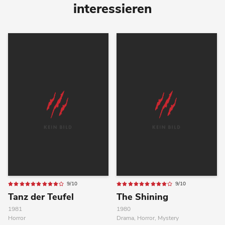
interessieren
9/10
9/10
Tanz der Teufel
The Shining
1981
1980
Horror
Drama, Horror, Mystery