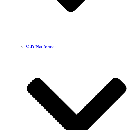
VoD Plattformen