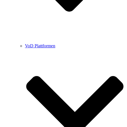
VoD Plattformen